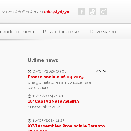
Donazione del sangue 25.05.2025
Presso la chiesa REGINA MUNDI
serve aiuto? chiamaci
080 4838730
11/05/2025 21:01
Autoemoteca 11.05.2025
ande frequenti
Posso donare se...
Dove siamo
Un gesto d´amore per la Festa della Mamma
e i festeggiamenti della Sanità...
17/04/2025 09:01
Servizio Civile 2024-2025
Un anno di crescita, emozioni e impegno con
Ultime news
Sofia e Chiara
07/04/2025 09:01
Pranzo sociale 06.04.2025
Una giornata di festa, riconoscenza e
condivisione
11/11/2024 21:01
18' CASTAGNATA AVISINA
11 Novembre 2024
18/03/2024 11:25
XXVI Assemblea Provinciale Taranto