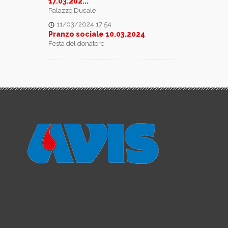
17.03.202...
Palazzo Ducale
11/03/2024 17:54
Pranzo sociale 10.03.2024
Festa del donatore
08/03/2024 11:25
Benemerenze 25.02.2024
Assemblea e riconoscimento ai soci donatori
16/11/2023 17:22
17° Castagnata Avisina 11.11.2023
In onore dei festeggiamenti di San Martino
19/06/2023 19:47
Pellegrinaggio a Pompei 18.06.2023
Gita sociale
18/05/2023 16:58
Autoemoteca 14.05.2023
In onore dei festeggiamenti della Madonna
della Sanità