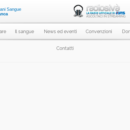
liani Sangue
anca
are
Il sangue
News ed eventi
Convenzioni
Dom
Contatti