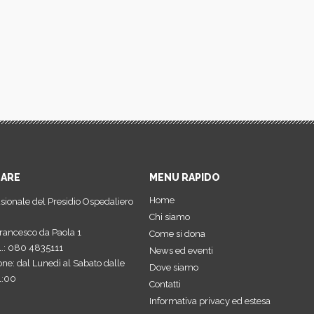
NARE
MENU RAPIDO
Home
usionale del Presidio Ospedaliero
Chi siamo
rancesco da Paola 1
Come si dona
el.: 080 4835111
News ed eventi
one: dal Lunedì al Sabato dalle
Dove siamo
1:00
Contatti
Informativa privacy ed estesa