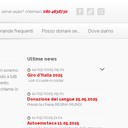
serve aiuto? chiamaci
080 4838730
ande frequenti
Posso donare se...
Dove siamo
Ultime news
14/05/2025 09:01
ari avranno
Giro d'Italia 2025
do a tutti
..con il cuore in corsa!
mento,
a chiama lo
12/05/2025 09:01
Donazione del sangue 25.05.2025
Presso la chiesa REGINA MUNDI
11/05/2025 21:01
Autoemoteca 11.05.2025