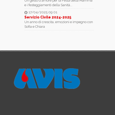
Un gesto d´amore per la Festa della Mamma
e i festeggiamenti della Sanità...
17/04/2025 09:01
Servizio Civile 2024-2025
Un anno di crescita, emozioni e impegno con
Sofia e Chiara
07/04/2025 09:01
Pranzo sociale 06.04.2025
Una giornata di festa, riconoscenza e
condivisione
11/11/2024 21:01
18' CASTAGNATA AVISINA
11 Novembre 2024
18/03/2024 11:25
XXVI Assemblea Provinciale Taranto
17.03.202...
Palazzo Ducale
11/03/2024 17:54
Pranzo sociale 10.03.2024
Festa del donatore