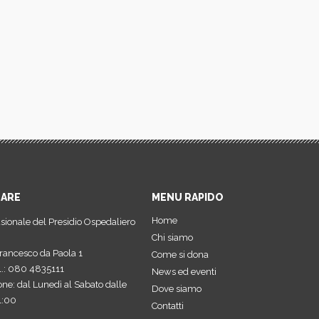
NARE
MENU RAPIDO
Home
usionale del Presidio Ospedaliero
Chi siamo
rancesco da Paola 1
Come si dona
el.: 080 4835111
News ed eventi
one: dal Lunedì al Sabato dalle
Dove siamo
1:00
Contatti