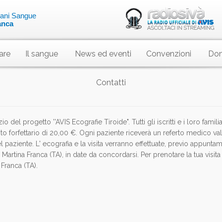
liani Sangue
anca
are
Il sangue
News ed eventi
Convenzioni
Dom
Contatti
 del progetto ''AVIS Ecografie Tiroide". Tutti gli iscritti e i loro famili
osto forfettario di 20,00 €. Ogni paziente riceverà un referto medico vali
del paziente. L' ecografia e la visita verranno effettuate, previo appunta
 Martina Franca (TA), in date da concordarsi. Per prenotare la tua visit
Franca (TA).